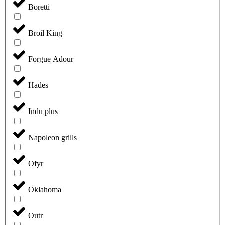
Boretti
Broil King
Forgue Adour
Hades
Indu plus
Napoleon grills
Ofyr
Oklahoma
Outr