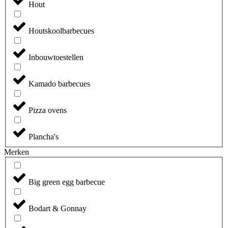
Hout
Houtskoolbarbecues
Inbouwtoestellen
Kamado barbecues
Pizza ovens
Plancha's
Merken
Big green egg barbecue
Bodart & Gonnay