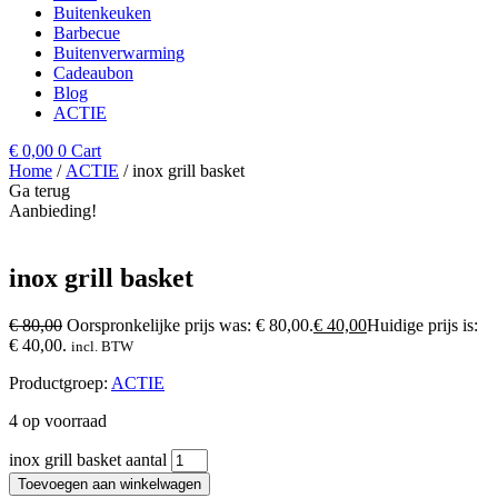
Buitenkeuken
Barbecue
Buitenverwarming
Cadeaubon
Blog
ACTIE
€
0,00
0
Cart
Home
/
ACTIE
/ inox grill basket
Ga terug
Aanbieding!
inox grill basket
€
80,00
Oorspronkelijke prijs was: € 80,00.
€
40,00
Huidige prijs is:
€ 40,00.
incl. BTW
Productgroep:
ACTIE
4 op voorraad
inox grill basket aantal
Toevoegen aan winkelwagen