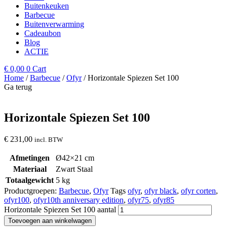
Buitenkeuken
Barbecue
Buitenverwarming
Cadeaubon
Blog
ACTIE
€
0,00
0
Cart
Home
/
Barbecue
/
Ofyr
/ Horizontale Spiezen Set 100
Ga terug
Horizontale Spiezen Set 100
€
231,00
incl. BTW
Afmetingen
Ø42×21 cm
Materiaal
Zwart Staal
Totaalgewicht
5 kg
Productgroepen:
Barbecue
,
Ofyr
Tags
ofyr
,
ofyr black
,
ofyr corten
,
ofyr100
,
ofyr10th anniversary edition
,
ofyr75
,
ofyr85
Horizontale Spiezen Set 100 aantal
Toevoegen aan winkelwagen