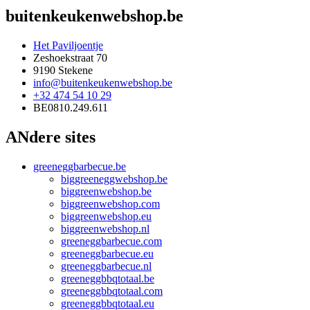
buitenkeukenwebshop.be
Het Paviljoentje
Zeshoekstraat 70
9190 Stekene
info@buitenkeukenwebshop.be
+32 474 54 10 29
BE0810.249.611
ANdere sites
greeneggbarbecue.be
biggreeneggwebshop.be
biggreenwebshop.be
biggreenwebshop.com
biggreenwebshop.eu
biggreenwebshop.nl
greeneggbarbecue.com
greeneggbarbecue.eu
greeneggbarbecue.nl
greeneggbbqtotaal.be
greeneggbbqtotaal.com
greeneggbbqtotaal.eu