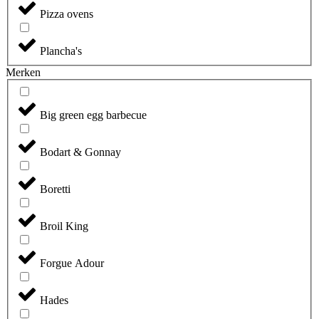
Pizza ovens
Plancha's
Merken
Big green egg barbecue
Bodart & Gonnay
Boretti
Broil King
Forgue Adour
Hades