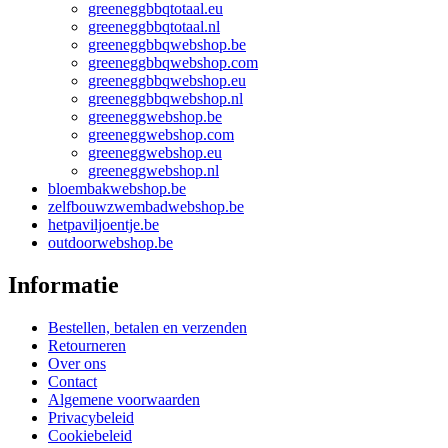
greeneggbbqtotaal.eu
greeneggbbqtotaal.nl
greeneggbbqwebshop.be
greeneggbbqwebshop.com
greeneggbbqwebshop.eu
greeneggbbqwebshop.nl
greeneggwebshop.be
greeneggwebshop.com
greeneggwebshop.eu
greeneggwebshop.nl
bloembakwebshop.be
zelfbouwzwembadwebshop.be
hetpaviljoentje.be
outdoorwebshop.be
Informatie
Bestellen, betalen en verzenden
Retourneren
Over ons
Contact
Algemene voorwaarden
Privacybeleid
Cookiebeleid