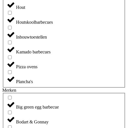
Hout
Houtskoolbarbecues
Inbouwtoestellen
Kamado barbecues
Pizza ovens
Plancha's
Merken
Big green egg barbecue
Bodart & Gonnay