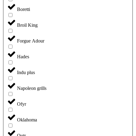
Boretti
Broil King
Forgue Adour
Hades
Indu plus
Napoleon grills
Ofyr
Oklahoma
Outr